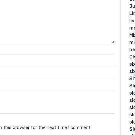
Ju
Li
li
ma
Mi
mi
n
Ol
sb
sb
Si
Sl
sl
sl
sl
sl
sl
n this browser for the next time I comment.
Sl