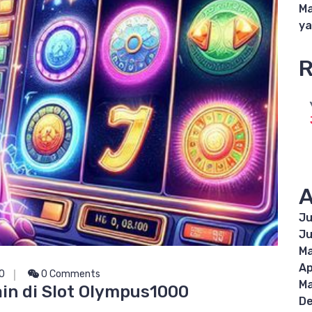
Ma
y
R
A
Ju
Ju
Ma
Ap
0
0 Comments
Ma
in di Slot Olympus1000
D