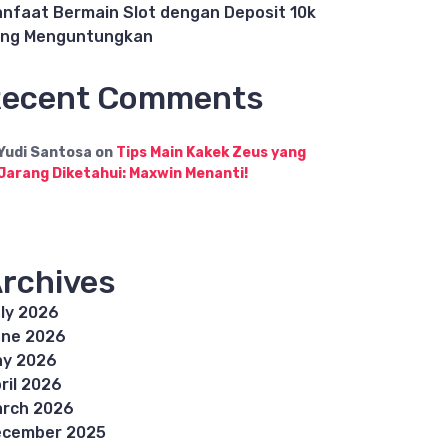
nfaat Bermain Slot dengan Deposit 10k
ang Menguntungkan
ecent Comments
Yudi Santosa
on
Tips Main Kakek Zeus yang
Jarang Diketahui: Maxwin Menanti!
rchives
ly 2026
ne 2026
y 2026
ril 2026
rch 2026
ecember 2025