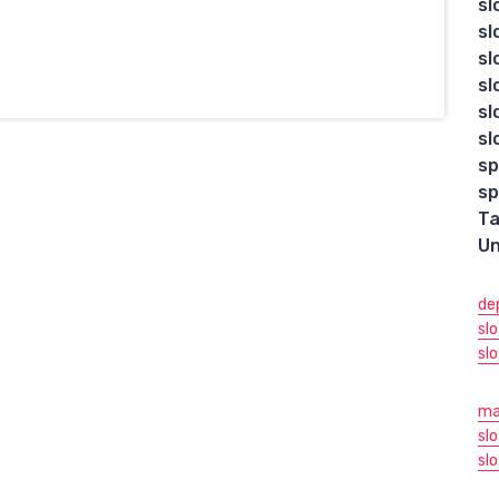
sl
sl
sl
sl
sl
sl
s
s
Ta
Un
de
sl
sl
ma
slo
sl