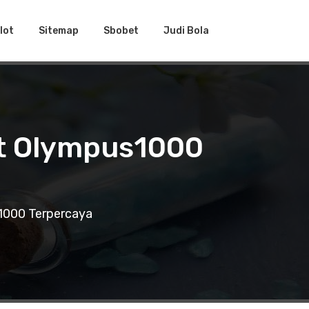
lot
Sitemap
Sbobet
Judi Bola
ot Olympus1000
s1000 Terpercaya