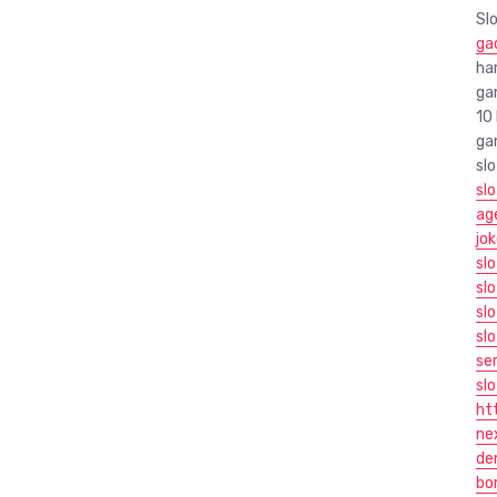
Sl
ga
har
ga
10
ga
sl
sl
ag
jo
sl
sl
sl
slo
se
slo
ht
ne
de
bo