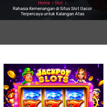
Home
Slot
Rahasia Kemenangan di Situs Slot Gacor
Terpercaya untuk Kalangan Atas