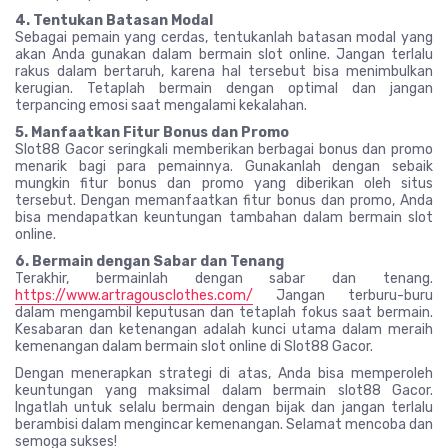
4. Tentukan Batasan Modal
Sebagai pemain yang cerdas, tentukanlah batasan modal yang
akan Anda gunakan dalam bermain slot online. Jangan terlalu
rakus dalam bertaruh, karena hal tersebut bisa menimbulkan
kerugian. Tetaplah bermain dengan optimal dan jangan
terpancing emosi saat mengalami kekalahan.
5. Manfaatkan Fitur Bonus dan Promo
Slot88 Gacor seringkali memberikan berbagai bonus dan promo
menarik bagi para pemainnya. Gunakanlah dengan sebaik
mungkin fitur bonus dan promo yang diberikan oleh situs
tersebut. Dengan memanfaatkan fitur bonus dan promo, Anda
bisa mendapatkan keuntungan tambahan dalam bermain slot
online.
6. Bermain dengan Sabar dan Tenang
Terakhir, bermainlah dengan sabar dan tenang.
https://www.artragousclothes.com/
Jangan terburu-buru
dalam mengambil keputusan dan tetaplah fokus saat bermain.
Kesabaran dan ketenangan adalah kunci utama dalam meraih
kemenangan dalam bermain slot online di Slot88 Gacor.
Dengan menerapkan strategi di atas, Anda bisa memperoleh
keuntungan yang maksimal dalam bermain slot88 Gacor.
Ingatlah untuk selalu bermain dengan bijak dan jangan terlalu
berambisi dalam mengincar kemenangan. Selamat mencoba dan
semoga sukses!