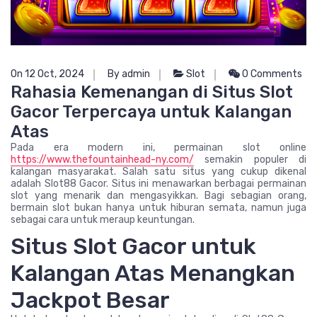
On 12 Oct, 2024
By admin
Slot
0 Comments
Rahasia Kemenangan di Situs Slot
Gacor Terpercaya untuk Kalangan
Atas
Pada era modern ini, permainan slot online
https://www.thefountainhead-ny.com/
semakin populer di
kalangan masyarakat. Salah satu situs yang cukup dikenal
adalah Slot88 Gacor. Situs ini menawarkan berbagai permainan
slot yang menarik dan mengasyikkan. Bagi sebagian orang,
bermain slot bukan hanya untuk hiburan semata, namun juga
sebagai cara untuk meraup keuntungan.
Situs Slot Gacor untuk
Kalangan Atas Menangkan
Jackpot Besar