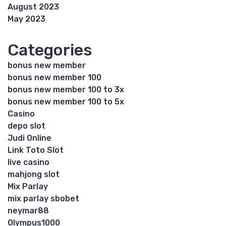
August 2023
May 2023
Categories
bonus new member
bonus new member 100
bonus new member 100 to 3x
bonus new member 100 to 5x
Casino
depo slot
Judi Online
Link Toto Slot
live casino
mahjong slot
Mix Parlay
mix parlay sbobet
neymar88
Olympus1000