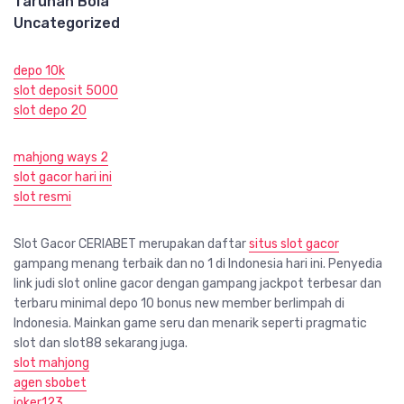
Taruhan Bola
Uncategorized
depo 10k
slot deposit 5000
slot depo 20
mahjong ways 2
slot gacor hari ini
slot resmi
Slot Gacor CERIABET merupakan daftar
situs slot gacor
gampang menang terbaik dan no 1 di Indonesia hari ini. Penyedia
link judi slot online gacor dengan gampang jackpot terbesar dan
terbaru minimal depo 10 bonus new member berlimpah di
Indonesia. Mainkan game seru dan menarik seperti pragmatic
slot dan slot88 sekarang juga.
slot mahjong
agen sbobet
joker123