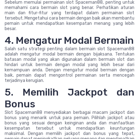
Sebelum memulai permainan slot Spaceman88, penting untuk
memahami cara bermain slot yang benar. Perhatikan aturan
main dan fitur-fitur yang terdapat dalam permainan slot
tersebut. Mengetahui cara bermain dengan baik akan membantu
pemain untuk mendapatkan kesempatan menang yang lebih
besar.
4. Mengatur Modal Bermain
Salah satu strategi penting dalam bermain slot Spaceman88
adalah mengatur modal bermain dengan bijaksana. Tentukan
batasan modal yang akan digunakan dalam bermain slot dan
hindari untuk bermain dengan modal yang lebih besar dari
kemampuan anda. Dengan mengatur modal bermain dengan
baik, pemain dapat mengontrol permainan serta mencegah
terjadinya kerugian.
5. Memilih Jackpot dan
Bonus
Slot Spaceman88 menyediakan berbagai macam jackpot dan
bonus yang menarik untuk para pemain. Pilihlah jackpot atau
bonus yang sesuai dengan keinginan anda dan manfaatkan
kesempatan tersebut untuk mendapatkan keuntungan
maksimal. Dengan memilih jackpot dan bonus yang tepat,
pemain dapat meningkatkan peluang menang dan mendapatkan