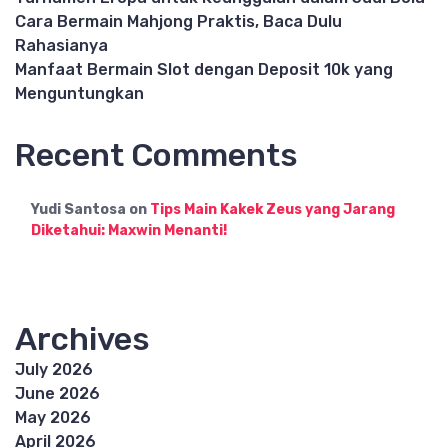
Cara Bermain Mahjong Praktis, Baca Dulu
Rahasianya
Manfaat Bermain Slot dengan Deposit 10k yang
Menguntungkan
Recent Comments
Yudi Santosa
on
Tips Main Kakek Zeus yang Jarang
Diketahui: Maxwin Menanti!
Archives
July 2026
June 2026
May 2026
April 2026