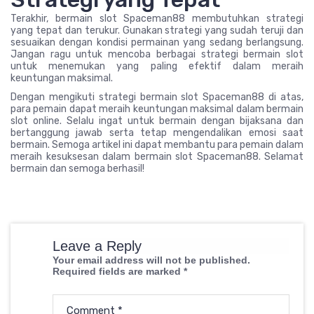
Terakhir, bermain slot Spaceman88 membutuhkan strategi
yang tepat dan terukur. Gunakan strategi yang sudah teruji dan
sesuaikan dengan kondisi permainan yang sedang berlangsung.
Jangan ragu untuk mencoba berbagai strategi bermain slot
untuk menemukan yang paling efektif dalam meraih
keuntungan maksimal.
Dengan mengikuti strategi bermain slot Spaceman88 di atas,
para pemain dapat meraih keuntungan maksimal dalam bermain
slot online. Selalu ingat untuk bermain dengan bijaksana dan
bertanggung jawab serta tetap mengendalikan emosi saat
bermain. Semoga artikel ini dapat membantu para pemain dalam
meraih kesuksesan dalam bermain slot Spaceman88. Selamat
bermain dan semoga berhasil!
Leave a Reply
Your email address will not be published.
Required fields are marked
*
Comment
*