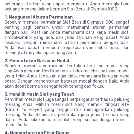
beberapa strategi yang dapat membantu Anda meningkatkan
peluang menang dalam bermain Slot Zeus di Olympus1000.
1. Menguasai Aturan Permainan
Sebelum memulai permainan Slot Zeus di Olympus1000, sangat
penting bagi pemain untuk memahami aturan permainan
dengan baik. Pastikan Anda memahami cara kerja mesin slot,
simbol-simbol yang ada, dan jenis taruhan yang dapat Anda
lakukan. Dengan memahami aturan permainan dengan baik,
Anda akan dapat membuat keputusan yang lebih tepat dan
meningkatkan peluang menang Anda.
2. Menentukan Batasan Modal
Sebelum memulai permainan, tentukan batasan modal yang
siap Anda gunakan. Pastikan untuk tidak melebihi batasan modal
yang telah Anda tentukan agar tidak mengalami kerugian yang
besar. Dengan menentukan batasan modal dengan baik, Anda
akan dapat bermain dengan lebih tenang dan fokus.
3. Memilih Mesin Slot yang Tepat
Pemilihan mesin slot juga sangat berpengaruh terhadap peluang
menang Anda. Pilihlah mesin slot yang memiliki tingkat RTP
(Return to Player) yang tinggi untuk meningkatkan peluang
menang Anda. Selain itu, perhatikan juga jenis taruhan yang
dapat Anda lakukan dan pilihlah yang sesuai dengan kondisi
modal Anda.
4. Memanfaatkan Fitur Bonus