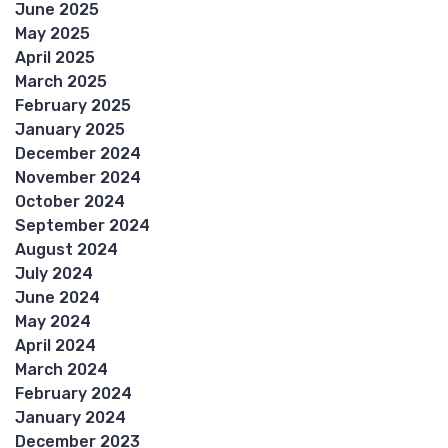
June 2025
May 2025
April 2025
March 2025
February 2025
January 2025
December 2024
November 2024
October 2024
September 2024
August 2024
July 2024
June 2024
May 2024
April 2024
March 2024
February 2024
January 2024
December 2023