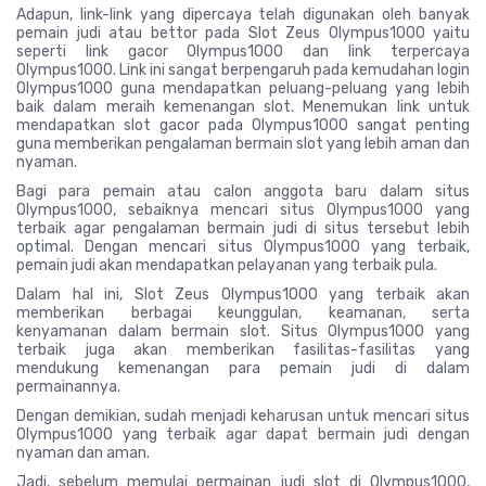
Adapun, link-link yang dipercaya telah digunakan oleh banyak
pemain judi atau bettor pada Slot Zeus Olympus1000 yaitu
seperti link gacor Olympus1000 dan link terpercaya
Olympus1000. Link ini sangat berpengaruh pada kemudahan login
Olympus1000 guna mendapatkan peluang-peluang yang lebih
baik dalam meraih kemenangan slot. Menemukan link untuk
mendapatkan slot gacor pada Olympus1000 sangat penting
guna memberikan pengalaman bermain slot yang lebih aman dan
nyaman.
Bagi para pemain atau calon anggota baru dalam situs
Olympus1000, sebaiknya mencari situs Olympus1000 yang
terbaik agar pengalaman bermain judi di situs tersebut lebih
optimal. Dengan mencari situs Olympus1000 yang terbaik,
pemain judi akan mendapatkan pelayanan yang terbaik pula.
Dalam hal ini, Slot Zeus Olympus1000 yang terbaik akan
memberikan berbagai keunggulan, keamanan, serta
kenyamanan dalam bermain slot. Situs Olympus1000 yang
terbaik juga akan memberikan fasilitas-fasilitas yang
mendukung kemenangan para pemain judi di dalam
permainannya.
Dengan demikian, sudah menjadi keharusan untuk mencari situs
Olympus1000 yang terbaik agar dapat bermain judi dengan
nyaman dan aman.
Jadi, sebelum memulai permainan judi slot di Olympus1000,