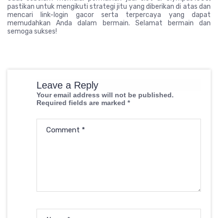
pastikan untuk mengikuti strategi jitu yang diberikan di atas dan
mencari link-login gacor serta terpercaya yang dapat
memudahkan Anda dalam bermain. Selamat bermain dan
semoga sukses!
Leave a Reply
Your email address will not be published.
Required fields are marked
*
Comment
*