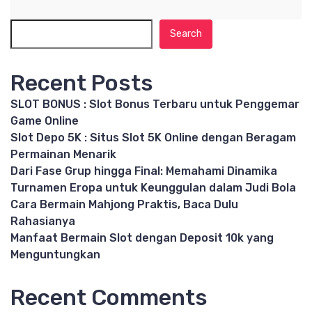
Search
Recent Posts
SLOT BONUS : Slot Bonus Terbaru untuk Penggemar
Game Online
Slot Depo 5K : Situs Slot 5K Online dengan Beragam
Permainan Menarik
Dari Fase Grup hingga Final: Memahami Dinamika
Turnamen Eropa untuk Keunggulan dalam Judi Bola
Cara Bermain Mahjong Praktis, Baca Dulu
Rahasianya
Manfaat Bermain Slot dengan Deposit 10k yang
Menguntungkan
Recent Comments