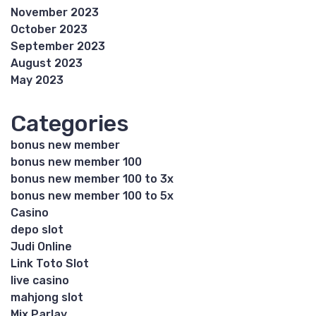
November 2023
October 2023
September 2023
August 2023
May 2023
Categories
bonus new member
bonus new member 100
bonus new member 100 to 3x
bonus new member 100 to 5x
Casino
depo slot
Judi Online
Link Toto Slot
live casino
mahjong slot
Mix Parlay