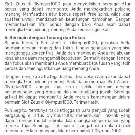
Slot Zeus di Olympus1000 juga menyediakan berbagai fitur
bonus yang dapat membantu Anda meningkatkan peluang
menang. Manfaatkan fitur bonus seperti free spins, wilds, dan
scatter untuk mendapatkan keuntungan tambahan. Dengan
memanfaatkan fitur bonus dengan baik, Anda akan dapat
meningkatkan peluang menang Anda secara signifikan.
5. Bermain dengan Tenang dan Fokus
Selama bermain Slot Zeus di Olympus1000, pastikan Anda
bermain dengan tenang dan fokus. Hindari gangguan yang bisa
mengganggu konsentrasi Anda dan membuat Anda melakukan
kesalahan dalam mengambil keputusan. Bermain dengan tenang
dan fokus akan membantu Anda membuat keputusan yang lebih
cerdas dan meningkatkan peluang menang Anda.
Dengan mengikuti strategi di atas, diharapkan Anda akan dapat
meningkatkan peluang menang Anda dalam bermain Slot Zeus di
Olympus1000. Jangan lupa untuk selalu bermain dengan
pertimbangan yang matang dan bertanggung jawab. Semoga
artikel ini dapat membantu Anda meraih kemenangan dalam
bermain Slot Zeus di Olympus1000. Terima kasih.
Pun begitu, tentunya tak ketinggalan para penjudi yang sudah
bergabung di situs Olympus1000 menemukan link-link yang
dapat mempermudah mereka dalam jangkauan permainan yang
mereka tuju. Sehingga, link opsi ini sangat dibutuhkan untuk
memperoleh kemenangan dalam bermain slot Olympus1000.