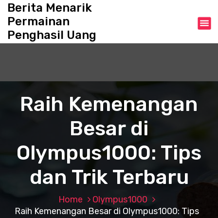
S
Berita Menarik
k
Permainan
i
Penghasil Uang
p
t
o
c
o
n
Raih Kemenangan
t
e
Besar di
n
t
Olympus1000: Tips
dan Trik Terbaru
Home
Olympus1000
Raih Kemenangan Besar di Olympus1000: Tips