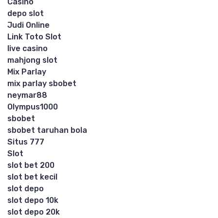
Casino
depo slot
Judi Online
Link Toto Slot
live casino
mahjong slot
Mix Parlay
mix parlay sbobet
neymar88
Olympus1000
sbobet
sbobet taruhan bola
Situs 777
Slot
slot bet 200
slot bet kecil
slot depo
slot depo 10k
slot depo 20k