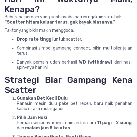
Kenapa?
Beberapa pemain yang udah nyoba hari ini ngakuin satu hal:
“Scatter hitam keluar terus, gak kayak biasanya.”
Faktor yang bikin makin menggoda:
Drop rate tinggi
untuk scatter.
Kombinasi simbol gampang connect, bikin multiplier jalan
terus.
Banyak pemain udah berhasil
WD (withdraw)
dari hasil
spin-nya hari ini.
Strategi Biar Gampang Kena
Scatter
Gunakan Bet Kecil Dulu
Panasin mesin dulu pake bet receh, baru naik perlahan
kalau dirasa mulai gacor.
Pilih Jam Hoki
Pemain senior nyaranin main antara jam
11 pagi – 2 siang
,
dan
malam jam 8 ke atas
.
Jangan Sering Gonta-Ganti Game