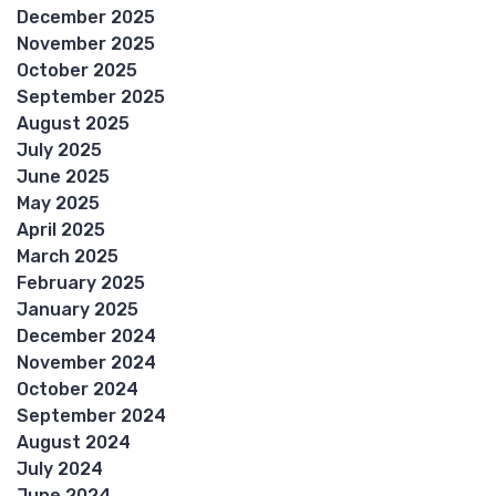
December 2025
November 2025
October 2025
September 2025
August 2025
July 2025
June 2025
May 2025
April 2025
March 2025
February 2025
January 2025
December 2024
November 2024
October 2024
September 2024
August 2024
July 2024
June 2024