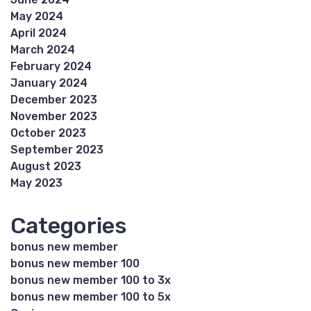
May 2024
April 2024
March 2024
February 2024
January 2024
December 2023
November 2023
October 2023
September 2023
August 2023
May 2023
Categories
bonus new member
bonus new member 100
bonus new member 100 to 3x
bonus new member 100 to 5x