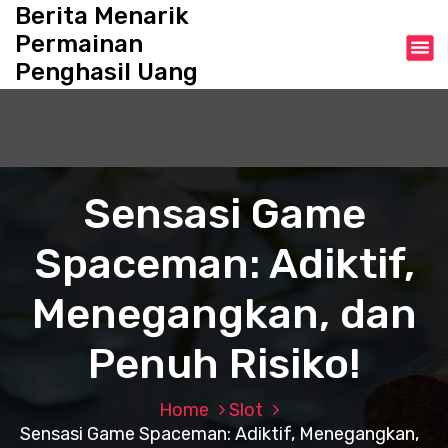
S
Berita Menarik
k
Permainan
i
Penghasil Uang
p
t
o
c
o
n
Sensasi Game
t
e
Spaceman: Adiktif,
n
t
Menegangkan, dan
Penuh Risiko!
Home
Slot
Sensasi Game Spaceman: Adiktif, Menegangkan,