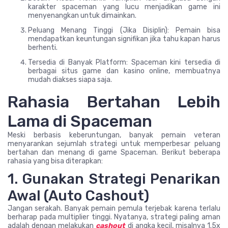
karakter spaceman yang lucu menjadikan game ini
menyenangkan untuk dimainkan.
Peluang Menang Tinggi (Jika Disiplin): Pemain bisa
mendapatkan keuntungan signifikan jika tahu kapan harus
berhenti.
Tersedia di Banyak Platform: Spaceman kini tersedia di
berbagai situs game dan kasino online, membuatnya
mudah diakses siapa saja.
Rahasia Bertahan Lebih
Lama di Spaceman
Meski berbasis keberuntungan, banyak pemain veteran
menyarankan sejumlah strategi untuk memperbesar peluang
bertahan dan menang di game Spaceman. Berikut beberapa
rahasia yang bisa diterapkan:
1. Gunakan Strategi Penarikan
Awal (Auto Cashout)
Jangan serakah. Banyak pemain pemula terjebak karena terlalu
berharap pada multiplier tinggi. Nyatanya, strategi paling aman
adalah dengan melakukan
cashout
di angka kecil, misalnya 1.5x