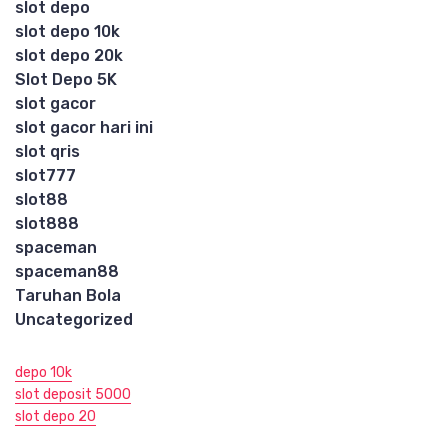
slot depo
slot depo 10k
slot depo 20k
Slot Depo 5K
slot gacor
slot gacor hari ini
slot qris
slot777
slot88
slot888
spaceman
spaceman88
Taruhan Bola
Uncategorized
depo 10k
slot deposit 5000
slot depo 20