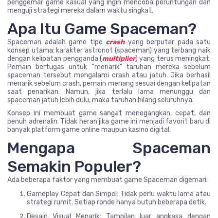
penggemar game kasual yang ingin mencoba peruntungan dan
menguji strategi mereka dalam waktu singkat.
Apa Itu Game Spaceman?
Spaceman adalah game tipe
crash
yang berputar pada satu
konsep utama: karakter astronot (spaceman) yang terbang naik
dengan kelipatan pengganda (
multiplier
) yang terus meningkat.
Pemain bertugas untuk “menarik” taruhan mereka sebelum
spaceman tersebut mengalami crash atau jatuh. Jika berhasil
menarik sebelum crash, pemain menang sesuai dengan kelipatan
saat penarikan. Namun, jika terlalu lama menunggu dan
spaceman jatuh lebih dulu, maka taruhan hilang seluruhnya.
Konsep ini membuat game sangat menegangkan, cepat, dan
penuh adrenalin. Tidak heran jika game ini menjadi favorit baru di
banyak platform game online maupun kasino digital.
Mengapa Spaceman
Semakin Populer?
Ada beberapa faktor yang membuat game Spaceman digemari:
Gameplay Cepat dan Simpel: Tidak perlu waktu lama atau
strategi rumit. Setiap ronde hanya butuh beberapa detik.
Desain Visual Menarik: Tampilan luar angkasa dengan