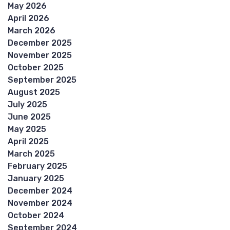
May 2026
April 2026
March 2026
December 2025
November 2025
October 2025
September 2025
August 2025
July 2025
June 2025
May 2025
April 2025
March 2025
February 2025
January 2025
December 2024
November 2024
October 2024
September 2024