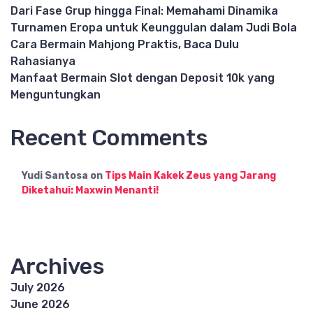
Dari Fase Grup hingga Final: Memahami Dinamika
Turnamen Eropa untuk Keunggulan dalam Judi Bola
Cara Bermain Mahjong Praktis, Baca Dulu
Rahasianya
Manfaat Bermain Slot dengan Deposit 10k yang
Menguntungkan
Recent Comments
Yudi Santosa
on
Tips Main Kakek Zeus yang Jarang
Diketahui: Maxwin Menanti!
Archives
July 2026
June 2026