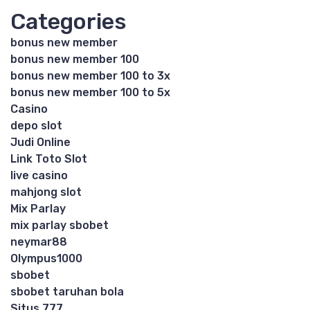
Categories
bonus new member
bonus new member 100
bonus new member 100 to 3x
bonus new member 100 to 5x
Casino
depo slot
Judi Online
Link Toto Slot
live casino
mahjong slot
Mix Parlay
mix parlay sbobet
neymar88
Olympus1000
sbobet
sbobet taruhan bola
Situs 777