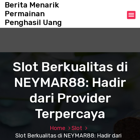
S
Berita Menarik
k
Permainan
i
Penghasil Uang
p
t
o
c
o
n
Slot Berkualitas di
t
e
NEYMAR88: Hadir
n
t
dari Provider
Terpercaya
Home
Slot
Slot Berkualitas di NEYMAR88: Hadir dari