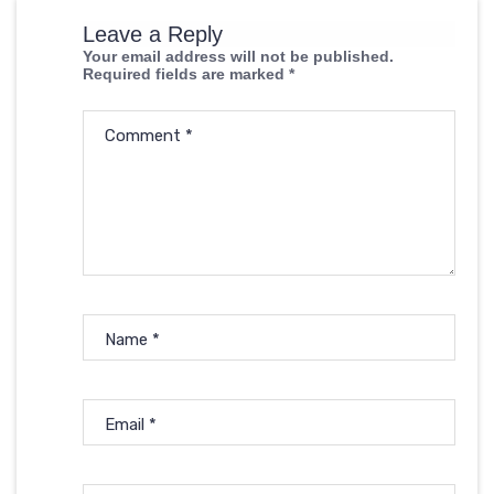
Leave a Reply
Your email address will not be published.
Required fields are marked
*
Comment
*
Name
*
Email
*