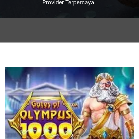
Provider Terpercaya