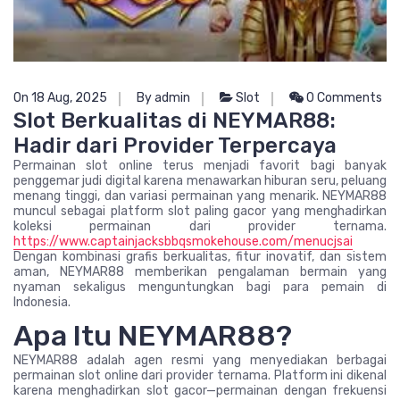
On 18 Aug, 2025
By admin
Slot
0 Comments
Slot Berkualitas di NEYMAR88:
Hadir dari Provider Terpercaya
Permainan slot online terus menjadi favorit bagi banyak
penggemar judi digital karena menawarkan hiburan seru, peluang
menang tinggi, dan variasi permainan yang menarik. NEYMAR88
muncul sebagai platform slot paling gacor yang menghadirkan
koleksi permainan dari provider ternama.
https://www.captainjacksbbqsmokehouse.com/menucjsai
Dengan kombinasi grafis berkualitas, fitur inovatif, dan sistem
aman, NEYMAR88 memberikan pengalaman bermain yang
nyaman sekaligus menguntungkan bagi para pemain di
Indonesia.
Apa Itu NEYMAR88?
NEYMAR88 adalah agen resmi yang menyediakan berbagai
permainan slot online dari provider ternama. Platform ini dikenal
karena menghadirkan slot gacor—permainan dengan frekuensi