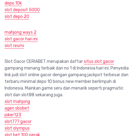
depo 10k
slot deposit 5000
slot depo 20
mahjong ways 2
slot gacor hari ini
slot resmi
Slot Gacor CERIABET merupakan daftar
situs slot gacor
gampang menang terbaik dan no 1 di Indonesia hari ini. Penyedia
link judi slot online gacor dengan gampang jackpot terbesar dan
terbaru minimal depo 10 bonus new member berlimpah di
Indonesia. Mainkan game seru dan menarik seperti pragmatic
slot dan slot88 sekarang juga.
slot mahjong
agen sbobet
joker123
slot777 gacor
slot olympus
slot bet 100 perak