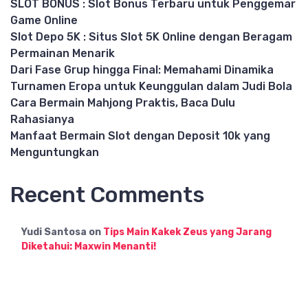
SLOT BONUS : Slot Bonus Terbaru untuk Penggemar
Game Online
Slot Depo 5K : Situs Slot 5K Online dengan Beragam
Permainan Menarik
Dari Fase Grup hingga Final: Memahami Dinamika
Turnamen Eropa untuk Keunggulan dalam Judi Bola
Cara Bermain Mahjong Praktis, Baca Dulu
Rahasianya
Manfaat Bermain Slot dengan Deposit 10k yang
Menguntungkan
Recent Comments
Yudi Santosa
on
Tips Main Kakek Zeus yang Jarang
Diketahui: Maxwin Menanti!