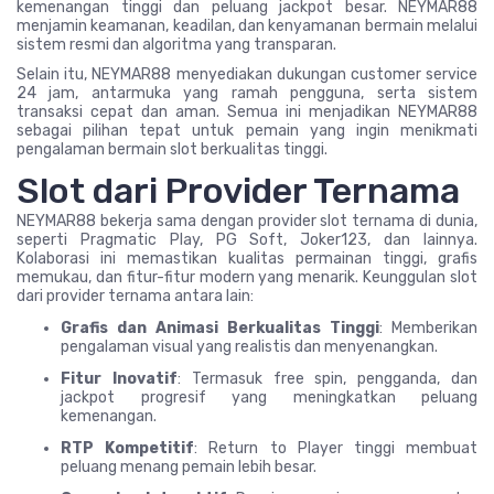
kemenangan tinggi dan peluang jackpot besar. NEYMAR88
menjamin keamanan, keadilan, dan kenyamanan bermain melalui
sistem resmi dan algoritma yang transparan.
Selain itu, NEYMAR88 menyediakan dukungan customer service
24 jam, antarmuka yang ramah pengguna, serta sistem
transaksi cepat dan aman. Semua ini menjadikan NEYMAR88
sebagai pilihan tepat untuk pemain yang ingin menikmati
pengalaman bermain slot berkualitas tinggi.
Slot dari Provider Ternama
NEYMAR88 bekerja sama dengan provider slot ternama di dunia,
seperti Pragmatic Play, PG Soft, Joker123, dan lainnya.
Kolaborasi ini memastikan kualitas permainan tinggi, grafis
memukau, dan fitur-fitur modern yang menarik. Keunggulan slot
dari provider ternama antara lain:
Grafis dan Animasi Berkualitas Tinggi
: Memberikan
pengalaman visual yang realistis dan menyenangkan.
Fitur Inovatif
: Termasuk free spin, pengganda, dan
jackpot progresif yang meningkatkan peluang
kemenangan.
RTP Kompetitif
: Return to Player tinggi membuat
peluang menang pemain lebih besar.