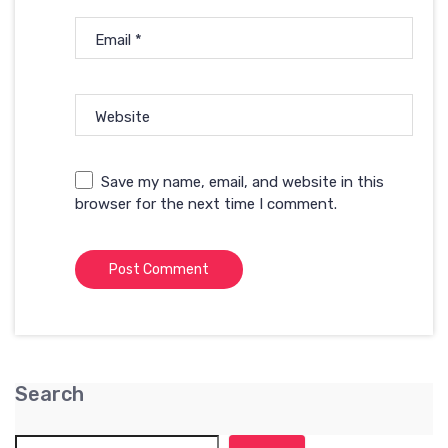
Email
*
Website
Save my name, email, and website in this
browser for the next time I comment.
Search