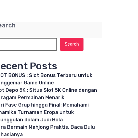
earch
Search
ecent Posts
OT BONUS : Slot Bonus Terbaru untuk
nggemar Game Online
ot Depo 5K : Situs Slot 5K Online dengan
ragam Permainan Menarik
ri Fase Grup hingga Final: Memahami
namika Turnamen Eropa untuk
unggulan dalam Judi Bola
ra Bermain Mahjong Praktis, Baca Dulu
hasianya