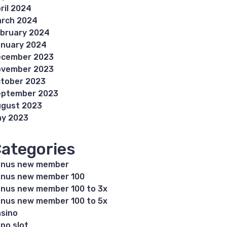
ril 2024
rch 2024
bruary 2024
nuary 2024
ecember 2023
ovember 2023
tober 2023
eptember 2023
gust 2023
y 2023
ategories
onus new member
nus new member 100
nus new member 100 to 3x
nus new member 100 to 5x
sino
po slot