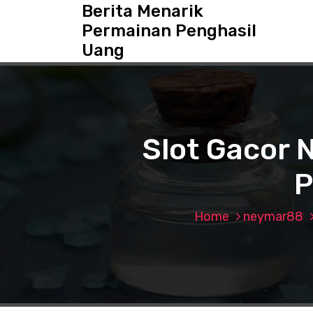
S
Berita Menarik
k
Permainan Penghasil
i
Uang
p
t
o
c
o
n
Slot Gacor
t
e
P
n
t
Home
neymar88