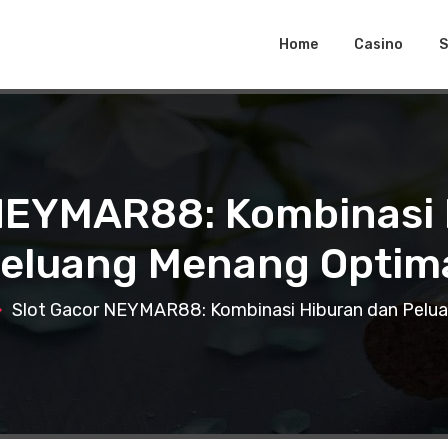
Home
Casino
S
 NEYMAR88: Kombinasi 
eluang Menang Optim
Slot Gacor NEYMAR88: Kombinasi Hiburan dan Pelu