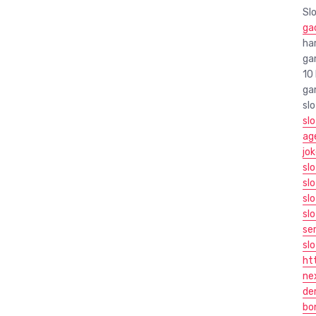
Sl
ga
har
ga
10
ga
sl
sl
ag
jo
sl
sl
sl
slo
se
slo
ht
ne
de
bo