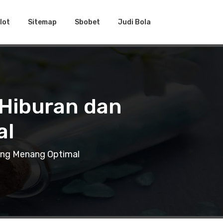
lot
Sitemap
Sbobet
Judi Bola
Hiburan dan
al
ang Menang Optimal