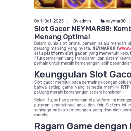
On 11 Oct, 2025
By admin
neymar88
Slot Gacor NEYMAR88: Komb
Menang Optimal
Dalam dunia slot online, pemain selalu mencari 
peluang menang yang nyata.
NEYMAR88 (
www.
satu
platform slot gacor
yang memenuhi kebutuh
fitur permainan yang transparan, dan sistem ke
pemain untuk meraih kemenangan lebih besar dalam
Keunggulan Slot Gac
Slot gacor merujuk pada permainan dengan peluan
bahwa setiap game yang tersedia memiliki
RTP 
peluang meraih kemenangan secara konsisten.
Selain itu, setiap permainan di platform ini men
putaran sepenuhnya acak dan fair. Sistem ini 
sehingga setiap kemenangan yang diperoleh pema
mereka.
Ragam Game dengan P