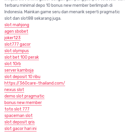
terbaru minimal depo 10 bonus new member berlimpah di
Indonesia. Mainkan game seru dan menarik seperti pragmatic
slot dan slot88 sekarang juga.
slot mahjong
agen sbobet
joker123
slot777 gacor
slot olympus
slot bet 100 perak
slot 10rb
server kamboja
slot deposit 10 ribu
https://360care-thailand.com/
nexus slot
demo slot pragmatic
bonus new member
toto slot 777
spaceman slot
slot deposit qris
slot gacor hari ini