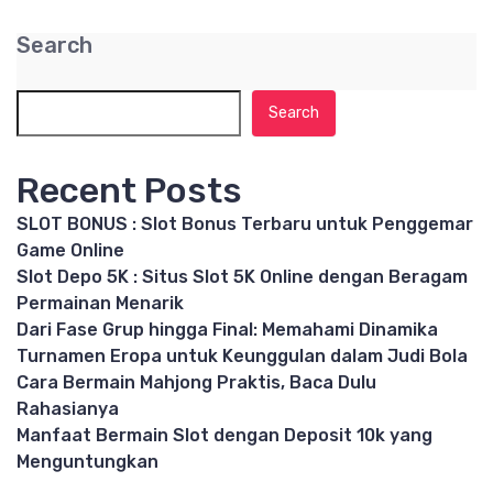
Search
Search
Recent Posts
SLOT BONUS : Slot Bonus Terbaru untuk Penggemar
Game Online
Slot Depo 5K : Situs Slot 5K Online dengan Beragam
Permainan Menarik
Dari Fase Grup hingga Final: Memahami Dinamika
Turnamen Eropa untuk Keunggulan dalam Judi Bola
Cara Bermain Mahjong Praktis, Baca Dulu
Rahasianya
Manfaat Bermain Slot dengan Deposit 10k yang
Menguntungkan