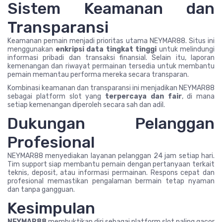
Sistem Keamanan dan
Transparansi
Keamanan pemain menjadi prioritas utama NEYMAR88. Situs ini
menggunakan
enkripsi data tingkat tinggi
untuk melindungi
informasi pribadi dan transaksi finansial. Selain itu, laporan
kemenangan dan riwayat permainan tersedia untuk membantu
pemain memantau performa mereka secara transparan.
Kombinasi keamanan dan transparansi ini menjadikan NEYMAR88
sebagai platform slot yang
terpercaya dan fair
, di mana
setiap kemenangan diperoleh secara sah dan adil.
Dukungan Pelanggan
Profesional
NEYMAR88 menyediakan layanan pelanggan 24 jam setiap hari.
Tim support siap membantu pemain dengan pertanyaan terkait
teknis, deposit, atau informasi permainan. Respons cepat dan
profesional memastikan pengalaman bermain tetap nyaman
dan tanpa gangguan.
Kesimpulan
NEYMAR88
membuktikan diri sebagai platform slot paling gacor