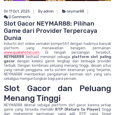
On 11 Oct, 2025
By admin
neymar88
0 Comments
Slot Gacor NEYMAR88: Pilihan
Game dari Provider Terpercaya
Dunia
Industri slot online semakin kompetitif dengan hadirnya banyak
platform yang menawarkan beragam permainan.
www.qualiahotel.com
Di tengah persaingan tersebut,
NEYMAR88
berhasil menonjol sebagai
platform slot paling
gacor
dengan koleksi game lengkap dari berbagai provider
terbaik. Dengan kombinasi peluang menang tinggi, desain situs
yang ramah pengguna, serta sistem keamanan yang terjamin,
NEYMAR88 memberikan pengalaman bermain slot yang seru
sekaligus menguntungkan bagi para pemain.
Slot Gacor dan Peluang
Menang Tinggi
NEYMAR88 dikenal sebagai platform slot gacor karena setiap
game yang tersedia memiliki
RTP (Return to Player)
tinggi
dan mekanisme permainan yang adil. RTP yang tinggi