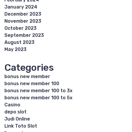
January 2024
December 2023
November 2023
October 2023
September 2023
August 2023
May 2023
Categories
bonus new member
bonus new member 100
bonus new member 100 to 3x
bonus new member 100 to 5x
Casino
depo slot
Judi Online
Link Toto Slot