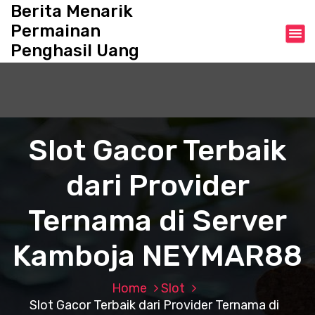
S
Berita Menarik
k
Permainan
i
Penghasil Uang
p
t
o
c
o
n
Slot Gacor Terbaik
t
e
dari Provider
n
t
Ternama di Server
Kamboja NEYMAR88
Home
Slot
Slot Gacor Terbaik dari Provider Ternama di