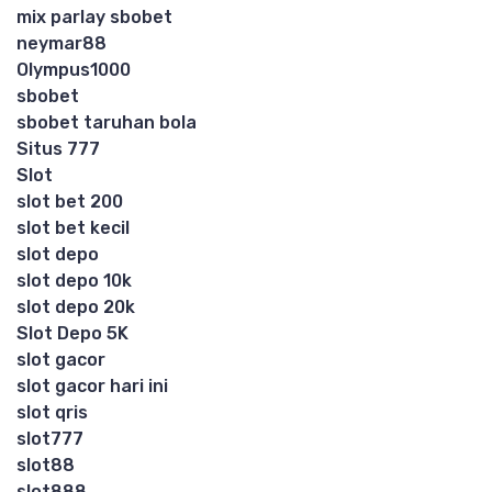
mix parlay sbobet
neymar88
Olympus1000
sbobet
sbobet taruhan bola
Situs 777
Slot
slot bet 200
slot bet kecil
slot depo
slot depo 10k
slot depo 20k
Slot Depo 5K
slot gacor
slot gacor hari ini
slot qris
slot777
slot88
slot888