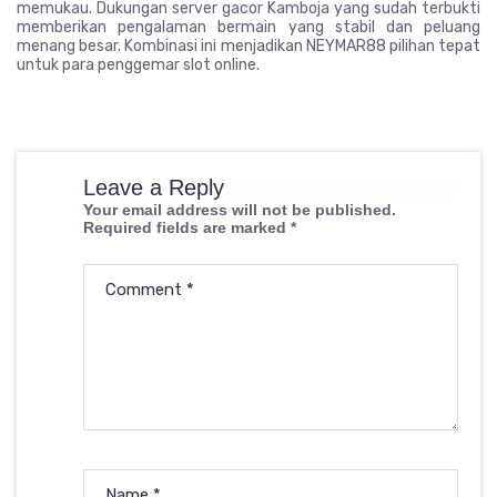
memukau. Dukungan server gacor Kamboja yang sudah terbukti
memberikan pengalaman bermain yang stabil dan peluang
menang besar. Kombinasi ini menjadikan NEYMAR88 pilihan tepat
untuk para penggemar slot online.
Leave a Reply
Your email address will not be published.
Required fields are marked
*
Comment
*
Name
*