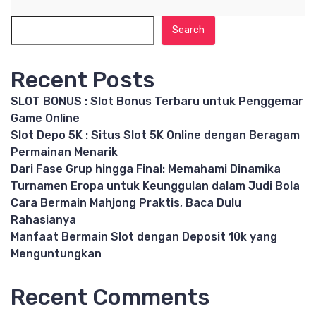
Search
Recent Posts
SLOT BONUS : Slot Bonus Terbaru untuk Penggemar
Game Online
Slot Depo 5K : Situs Slot 5K Online dengan Beragam
Permainan Menarik
Dari Fase Grup hingga Final: Memahami Dinamika
Turnamen Eropa untuk Keunggulan dalam Judi Bola
Cara Bermain Mahjong Praktis, Baca Dulu
Rahasianya
Manfaat Bermain Slot dengan Deposit 10k yang
Menguntungkan
Recent Comments