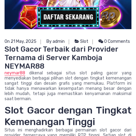
On 21 May, 2025
By admin
Slot
0 Comments
Slot Gacor Terbaik dari Provider
Ternama di Server Kamboja
NEYMAR88
neymar88
dikenal sebagai situs slot paling gacor yang
menyediakan berbagai pilihan slot dengan tingkat kemenangan
sangat tinggi dan desain grafis yang memukau. Platform ini
tidak hanya menawarkan kesempatan menang besar dengan
lebih mudah, tetapi juga memastikan kenyamanan maksimal
saat bermain.
Slot Gacor dengan Tingkat
Kemenangan Tinggi
Situs ini menghadirkan berbagai permainan slot gacor dari
provider terpercaya yang memiliki RTP tinggi. Setiap slot di