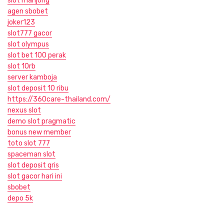
slot mahjong
agen sbobet
joker123
slot777 gacor
slot olympus
slot bet 100 perak
slot 10rb
server kamboja
slot deposit 10 ribu
https://360care-thailand.com/
nexus slot
demo slot pragmatic
bonus new member
toto slot 777
spaceman slot
slot deposit qris
slot gacor hari ini
sbobet
depo 5k