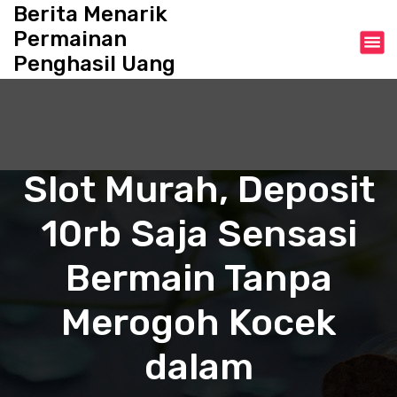
S
Berita Menarik
k
Permainan
i
Penghasil Uang
p
t
o
c
o
n
Slot Murah, Deposit
t
e
10rb Saja Sensasi
n
t
Bermain Tanpa
Merogoh Kocek
dalam