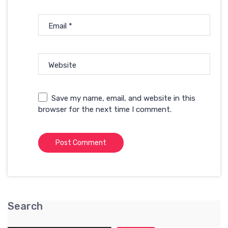
Email
*
Website
Save my name, email, and website in this
browser for the next time I comment.
Search