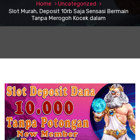
Home
Uncategorized
Slot Murah, Deposit 10rb Saja Sensasi Bermain
Tanpa Merogoh Kocek dalam