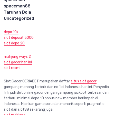
spaceman88
Taruhan Bola
Uncategorized
depo 10k
slot deposit 5000
slot depo 20
mahjong ways 2
slot gacor hari ini
slot resmi
Slot Gacor CERIABET merupakan daftar
situs slot gacor
gampang menang terbaik dan no 1 di Indonesia hari ini. Penyedia
link judi slot online gacor dengan gampang jackpot terbesar dan
terbaru minimal depo 10 bonus new member berlimpah di
Indonesia. Mainkan game seru dan menarik seperti pragmatic
slot dan slot88 sekarang juga.