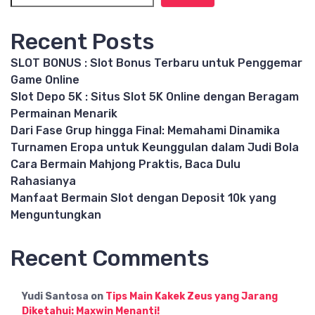
Recent Posts
SLOT BONUS : Slot Bonus Terbaru untuk Penggemar
Game Online
Slot Depo 5K : Situs Slot 5K Online dengan Beragam
Permainan Menarik
Dari Fase Grup hingga Final: Memahami Dinamika
Turnamen Eropa untuk Keunggulan dalam Judi Bola
Cara Bermain Mahjong Praktis, Baca Dulu
Rahasianya
Manfaat Bermain Slot dengan Deposit 10k yang
Menguntungkan
Recent Comments
Yudi Santosa
on
Tips Main Kakek Zeus yang Jarang
Diketahui: Maxwin Menanti!