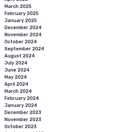
March 2025
February 2025
January 2025
December 2024
November 2024
October 2024
September 2024
August 2024
July 2024
June 2024
May 2024
April 2024
March 2024
February 2024
January 2024
December 2023
November 2023
October 2023