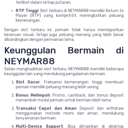
terlibat dalam setiap putaran.
RTP Tinggi
: Slot terbaru di NEYMAR88 memiliki Return to
Player (RTP) yang kompetitif, meningkatkan peluang
kemenangan.
Dengan slot terbaru ini, pemain tidak hanya mendapatkan
keseruan visual, tetapi juga peluang menang yang lebih besar
dibandingkan dengan permainan lama.
Keunggulan Bermain di
NEYMAR88
Selain menghadirkan slot terbaru, NEYMAR88 memiliki beberapa
keunggulan lain yang mendukung pengalaman bermain:
Slot Gacor
: Frekuensi kemenangan tinggi membuat
pemain memiliki peluang menang lebih sering.
Bonus Melimpah
: Promo, cashback, dan bonus deposit
menambah modal pemain untuk bermain lebih lama.
Transaksi Cepat dan Aman
: Deposit dan withdraw
menggunakan metode resmi dan aman, mendukung
kenyamanan bermain.
Multi-Device Support
: Bisa dimainkan di desktop