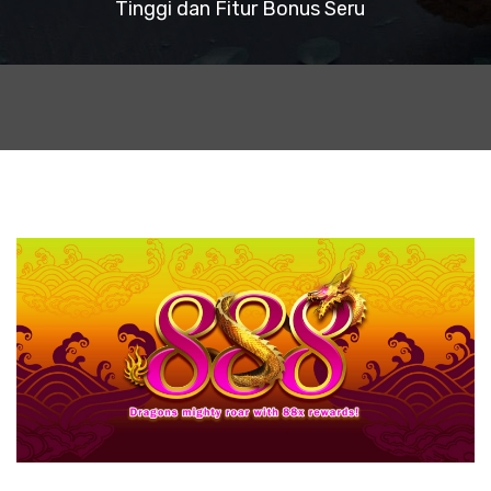
Tinggi dan Fitur Bonus Seru