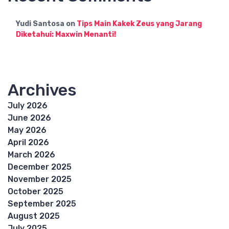
Yudi Santosa
on
Tips Main Kakek Zeus yang Jarang
Diketahui: Maxwin Menanti!
Archives
July 2026
June 2026
May 2026
April 2026
March 2026
December 2025
November 2025
October 2025
September 2025
August 2025
July 2025