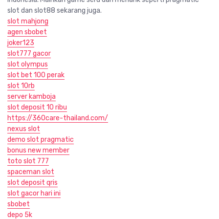
slot dan slot88 sekarang juga.
slot mahjong
agen sbobet
joker123
slot777 gacor
slot olympus
slot bet 100 perak
slot 10rb
server kamboja
slot deposit 10 ribu
https://360care-thailand.com/
nexus slot
demo slot pragmatic
bonus new member
toto slot 777
spaceman slot
slot deposit qris
slot gacor hari ini
sbobet
depo 5k