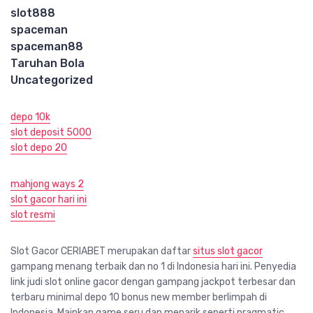
slot888
spaceman
spaceman88
Taruhan Bola
Uncategorized
depo 10k
slot deposit 5000
slot depo 20
mahjong ways 2
slot gacor hari ini
slot resmi
Slot Gacor CERIABET merupakan daftar
situs slot gacor
gampang menang terbaik dan no 1 di Indonesia hari ini. Penyedia
link judi slot online gacor dengan gampang jackpot terbesar dan
terbaru minimal depo 10 bonus new member berlimpah di
Indonesia. Mainkan game seru dan menarik seperti pragmatic