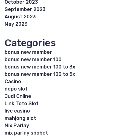
October 2023
September 2023
August 2023
May 2023
Categories
bonus new member
bonus new member 100
bonus new member 100 to 3x
bonus new member 100 to 5x
Casino
depo slot
Judi Online
Link Toto Slot
live casino
mahjong slot
Mix Parlay
mix parlay sbobet