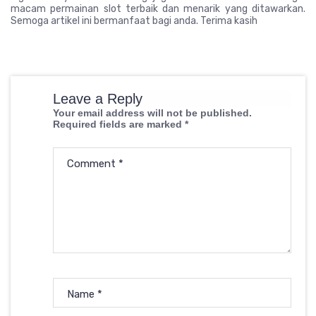
macam permainan slot terbaik dan menarik yang ditawarkan.
Semoga artikel ini bermanfaat bagi anda. Terima kasih
Leave a Reply
Your email address will not be published.
Required fields are marked
*
Comment
*
Name
*