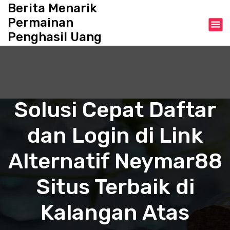
S
Berita Menarik
k
Permainan
i
Penghasil Uang
p
t
o
c
o
n
Solusi Cepat Daftar
t
e
dan Login di Link
n
t
Alternatif Neymar88
Situs Terbaik di
Kalangan Atas