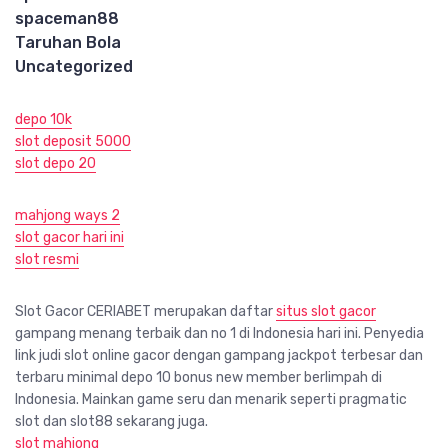
spaceman88
Taruhan Bola
Uncategorized
depo 10k
slot deposit 5000
slot depo 20
mahjong ways 2
slot gacor hari ini
slot resmi
Slot Gacor CERIABET merupakan daftar
situs slot gacor
gampang menang terbaik dan no 1 di Indonesia hari ini. Penyedia
link judi slot online gacor dengan gampang jackpot terbesar dan
terbaru minimal depo 10 bonus new member berlimpah di
Indonesia. Mainkan game seru dan menarik seperti pragmatic
slot dan slot88 sekarang juga.
slot mahjong