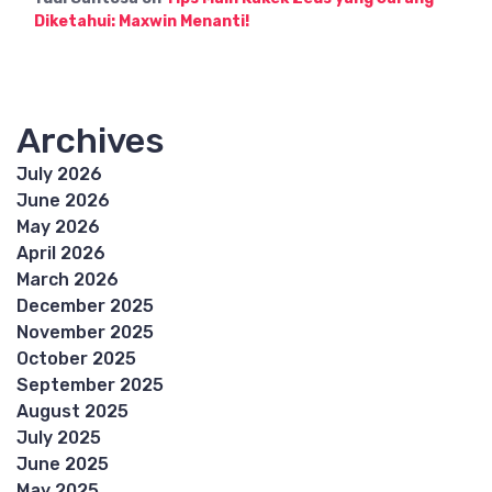
Diketahui: Maxwin Menanti!
Archives
July 2026
June 2026
May 2026
April 2026
March 2026
December 2025
November 2025
October 2025
September 2025
August 2025
July 2025
June 2025
May 2025