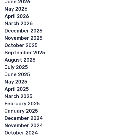
June 2026
May 2026
April 2026
March 2026
December 2025
November 2025
October 2025
September 2025
August 2025
July 2025
June 2025
May 2025
April 2025
March 2025
February 2025
January 2025
December 2024
November 2024
October 2024