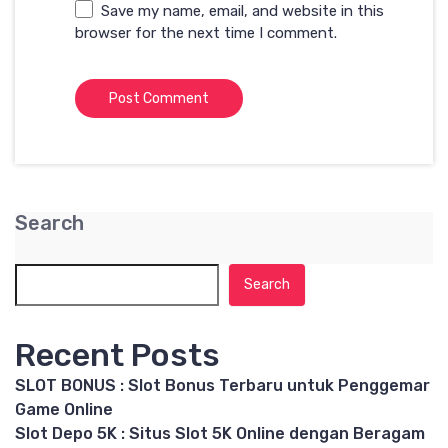
Save my name, email, and website in this
browser for the next time I comment.
Search
Search
Recent Posts
SLOT BONUS : Slot Bonus Terbaru untuk Penggemar
Game Online
Slot Depo 5K : Situs Slot 5K Online dengan Beragam