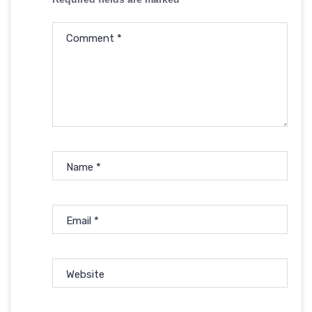
Comment
*
Name
*
Email
*
Website