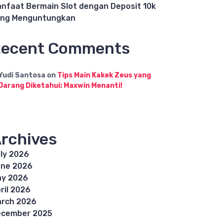
nfaat Bermain Slot dengan Deposit 10k
ang Menguntungkan
ecent Comments
Yudi Santosa
on
Tips Main Kakek Zeus yang
Jarang Diketahui: Maxwin Menanti!
rchives
ly 2026
ne 2026
y 2026
ril 2026
rch 2026
ecember 2025