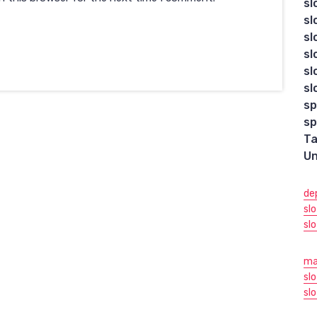
sl
sl
sl
sl
sl
sl
s
s
Ta
Un
de
sl
sl
ma
slo
sl