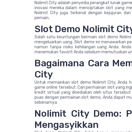
Nolimit City adalah penyedia perangkat lunak game
inovasi mereka dalam menciptakan slot yang menar
Nolimit City juga terkenal dengan kejujuran d
pemain.
Slot Demo Nolimit Cit
Salah satu keuntungan bermain slot demo Nolimi
mengeluarkan uang. Slot demo ini menawarkan p
namun tanpa risiko kehilangan uang Anda. Anda
menemukan favorit Anda sebelum memutuskan u
Bagaimana Cara Mema
City
Untuk memainkan slot demo Nolimit City, Anda h
game online tersebut. Cari permainan slot yang i
kredit virtual yang disediakan oleh situs terse
puas dengan permainan slot demo, Anda dapat m
sebenarnya.
Nolimit City Demo: 
Mengasyikkan