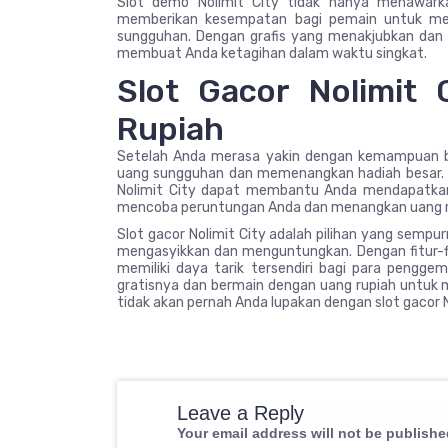
Slot demo Nolimit City tidak hanya menawark
memberikan kesempatan bagi pemain untuk men
sungguhan. Dengan grafis yang menakjubkan dan f
membuat Anda ketagihan dalam waktu singkat.
Slot Gacor Nolimit
Rupiah
Setelah Anda merasa yakin dengan kemampuan be
uang sungguhan dan memenangkan hadiah besar. D
Nolimit City dapat membantu Anda mendapatkan
mencoba peruntungan Anda dan menangkan uang rup
Slot gacor Nolimit City adalah pilihan yang semp
mengasyikkan dan menguntungkan. Dengan fitur-fit
memiliki daya tarik tersendiri bagi para pengge
gratisnya dan bermain dengan uang rupiah untuk
tidak akan pernah Anda lupakan dengan slot gacor N
Leave a Reply
Your email address will not be publishe