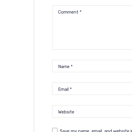
Comment
*
Name
*
Email
*
Website
Save my name, email, and website i