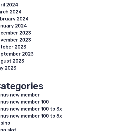
ril 2024
rch 2024
bruary 2024
nuary 2024
ecember 2023
ovember 2023
tober 2023
eptember 2023
gust 2023
y 2023
ategories
onus new member
nus new member 100
nus new member 100 to 3x
nus new member 100 to 5x
sino
po slot