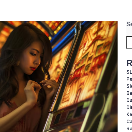
S
R
SL
Pe
Sl
Be
Da
Di
Ke
Ca
Ra