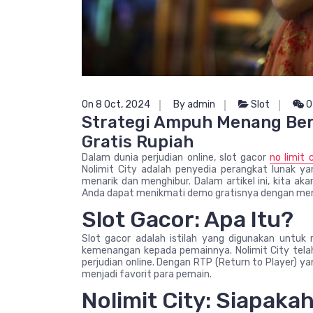
On 8 Oct, 2024
By admin
Slot
0
Strategi Ampuh Menang Berm
Gratis Rupiah
Dalam dunia perjudian online, slot gacor
no limit 
Nolimit City adalah penyedia perangkat lunak y
menarik dan menghibur. Dalam artikel ini, kita a
Anda dapat menikmati demo gratisnya dengan men
Slot Gacor: Apa Itu?
Slot gacor adalah istilah yang digunakan untu
kemenangan kepada pemainnya. Nolimit City telah 
perjudian online. Dengan RTP (Return to Player) yan
menjadi favorit para pemain.
Nolimit City: Siapaka