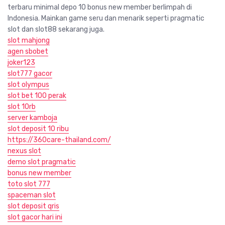
terbaru minimal depo 10 bonus new member berlimpah di
Indonesia. Mainkan game seru dan menarik seperti pragmatic
slot dan slot88 sekarang juga.
slot mahjong
agen sbobet
joker123
slot777 gacor
slot olympus
slot bet 100 perak
slot 10rb
server kamboja
slot deposit 10 ribu
https://360care-thailand.com/
nexus slot
demo slot pragmatic
bonus new member
toto slot 777
spaceman slot
slot deposit qris
slot gacor hari ini