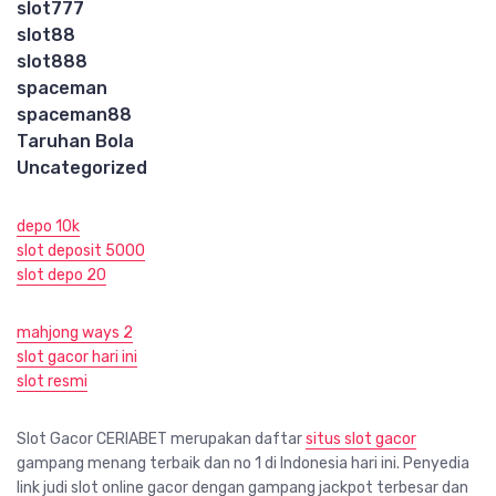
slot777
slot88
slot888
spaceman
spaceman88
Taruhan Bola
Uncategorized
depo 10k
slot deposit 5000
slot depo 20
mahjong ways 2
slot gacor hari ini
slot resmi
Slot Gacor CERIABET merupakan daftar
situs slot gacor
gampang menang terbaik dan no 1 di Indonesia hari ini. Penyedia
link judi slot online gacor dengan gampang jackpot terbesar dan