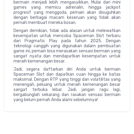
bermain menjadi lebih mengasyikkan. Mulai dari mini
games yang memicu adrenalin, hingga jackpot
progresif yang menggoda, pemain akan disuguhkan
dengan berbagai macam keseruan yang tidak akan
pernah membuat mereka bosan.
Dengan demikian, tidak ada alasan untuk melewatkan
kesempatan untuk mencoba Spaceman Slot terbaru
dari Pragmatic Play pada tahun 2025. Dengan
teknologi canggih yang digunakan dalam pembuatan
game ini, pemain bisa merasakan sensasi bermain yang
sangat nyata dan mendapatkan kesempatan untuk
meraih kemenangan besar.
Jadi, segera daftarkan diri Anda untuk bermain
Spaceman Slot dan dapatkan cuan hingga ke batas
maksimal. Dengan RTP yang tinggi dan volatilitas yang
menengah, peluang untuk meraih kemenangan besar
sangat terbuka lebar. Jadi, jangan ragu lagi,
bergabunglah sekarang dan rasakan sensasi bermain
yang belum pernah Anda alami sebelumnya!