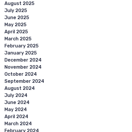
August 2025
July 2025
June 2025
May 2025
April 2025
March 2025
February 2025
January 2025
December 2024
November 2024
October 2024
September 2024
August 2024
July 2024
June 2024
May 2024
April 2024
March 2024
February 2024