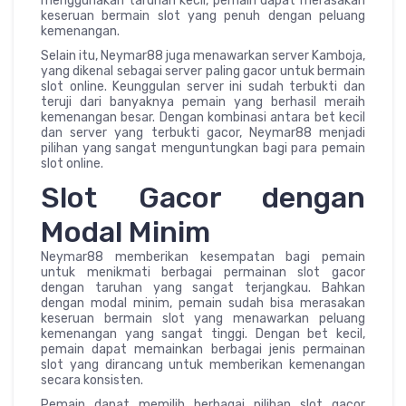
menggunakan taruhan kecil, pemain dapat merasakan
keseruan bermain slot yang penuh dengan peluang
kemenangan.
Selain itu, Neymar88 juga menawarkan server Kamboja,
yang dikenal sebagai server paling gacor untuk bermain
slot online. Keunggulan server ini sudah terbukti dan
teruji dari banyaknya pemain yang berhasil meraih
kemenangan besar. Dengan kombinasi antara bet kecil
dan server yang terbukti gacor, Neymar88 menjadi
pilihan yang sangat menguntungkan bagi para pemain
slot online.
Slot Gacor dengan
Modal Minim
Neymar88 memberikan kesempatan bagi pemain
untuk menikmati berbagai permainan slot gacor
dengan taruhan yang sangat terjangkau. Bahkan
dengan modal minim, pemain sudah bisa merasakan
keseruan bermain slot yang menawarkan peluang
kemenangan yang sangat tinggi. Dengan bet kecil,
pemain dapat memainkan berbagai jenis permainan
slot yang dirancang untuk memberikan kemenangan
secara konsisten.
Pemain dapat memilih berbagai pilihan slot gacor