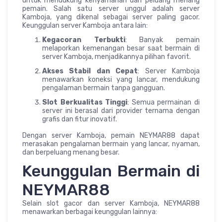
untuk mendukung kenyamanan dan peluang menang
pemain. Salah satu server unggul adalah server
Kamboja, yang dikenal sebagai server paling gacor.
Keunggulan server Kamboja antara lain:
Kegacoran Terbukti
: Banyak pemain
melaporkan kemenangan besar saat bermain di
server Kamboja, menjadikannya pilihan favorit.
Akses Stabil dan Cepat
: Server Kamboja
menawarkan koneksi yang lancar, mendukung
pengalaman bermain tanpa gangguan.
Slot Berkualitas Tinggi
: Semua permainan di
server ini berasal dari provider ternama dengan
grafis dan fitur inovatif.
Dengan server Kamboja, pemain NEYMAR88 dapat
merasakan pengalaman bermain yang lancar, nyaman,
dan berpeluang menang besar.
Keunggulan Bermain di
NEYMAR88
Selain slot gacor dan server Kamboja, NEYMAR88
menawarkan berbagai keunggulan lainnya: