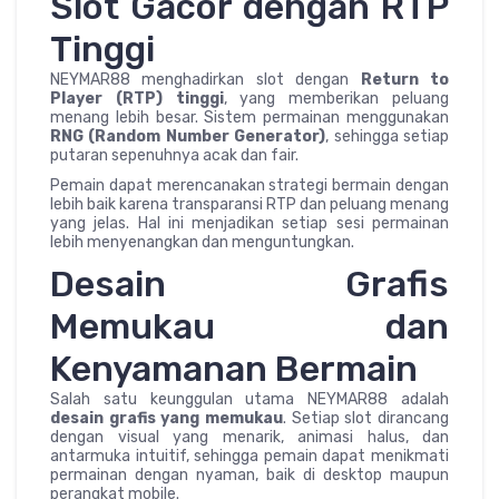
Slot Gacor dengan RTP
Tinggi
NEYMAR88 menghadirkan slot dengan
Return to
Player (RTP) tinggi
, yang memberikan peluang
menang lebih besar. Sistem permainan menggunakan
RNG (Random Number Generator)
, sehingga setiap
putaran sepenuhnya acak dan fair.
Pemain dapat merencanakan strategi bermain dengan
lebih baik karena transparansi RTP dan peluang menang
yang jelas. Hal ini menjadikan setiap sesi permainan
lebih menyenangkan dan menguntungkan.
Desain Grafis
Memukau dan
Kenyamanan Bermain
Salah satu keunggulan utama NEYMAR88 adalah
desain grafis yang memukau
. Setiap slot dirancang
dengan visual yang menarik, animasi halus, dan
antarmuka intuitif, sehingga pemain dapat menikmati
permainan dengan nyaman, baik di desktop maupun
perangkat mobile.