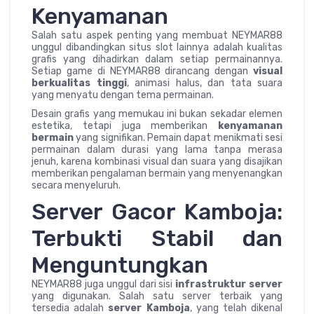
Kenyamanan
Salah satu aspek penting yang membuat NEYMAR88
unggul dibandingkan situs slot lainnya adalah kualitas
grafis yang dihadirkan dalam setiap permainannya.
Setiap game di NEYMAR88 dirancang dengan
visual
berkualitas tinggi
, animasi halus, dan tata suara
yang menyatu dengan tema permainan.
Desain grafis yang memukau ini bukan sekadar elemen
estetika, tetapi juga memberikan
kenyamanan
bermain
yang signifikan. Pemain dapat menikmati sesi
permainan dalam durasi yang lama tanpa merasa
jenuh, karena kombinasi visual dan suara yang disajikan
memberikan pengalaman bermain yang menyenangkan
secara menyeluruh.
Server Gacor Kamboja:
Terbukti Stabil dan
Menguntungkan
NEYMAR88 juga unggul dari sisi
infrastruktur server
yang digunakan. Salah satu server terbaik yang
tersedia adalah
server Kamboja
, yang telah dikenal