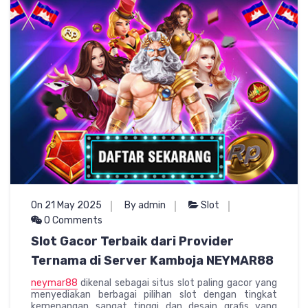
On 21 May 2025
By admin
Slot
0 Comments
Slot Gacor Terbaik dari Provider
Ternama di Server Kamboja NEYMAR88
neymar88
dikenal sebagai situs slot paling gacor yang
menyediakan berbagai pilihan slot dengan tingkat
kemenangan sangat tinggi dan desain grafis yang