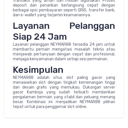
transaksi yang aman dan mudah digunakan. Proses
deposit dan penarikan berlangsung cepat dengan
berbagai opsi pembayaran seperti QRIS, transfer bank,
dan e-wallet yang terjamin keamanannya.
Layanan Pelanggan
Siap 24 Jam
Layanan pelanggan NEYMAR88 tersedia 24 jam untuk
membantu pemain mengatasi masalah teknis atau
menjawab pertanyaan dengan cepat dan profesional,
menjaga kenyamanan dalam setiap sesi permainan.
Kesimpulan
NEYMAR88 adalah situs slot paling gacor yang
menawarkan slot dengan tingkat kemenangan tinggi
dan desain grafis yang memukau. Dukungan server
gacor Kamboja yang sudah terbukti memberikan
pengalaman bermain yang stabil dan peluang menang
besar. Kombinasi ini menjadikan NEYMAR88 pilihan
tepat untuk para penggemar slot online.