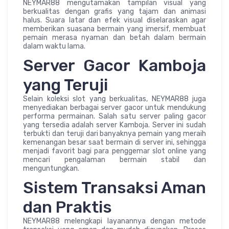
NEYMAR88 mengutamakan tampilan visual yang
berkualitas dengan grafis yang tajam dan animasi
halus. Suara latar dan efek visual diselaraskan agar
memberikan suasana bermain yang imersif, membuat
pemain merasa nyaman dan betah dalam bermain
dalam waktu lama.
Server Gacor Kamboja
yang Teruji
Selain koleksi slot yang berkualitas, NEYMAR88 juga
menyediakan berbagai server gacor untuk mendukung
performa permainan. Salah satu server paling gacor
yang tersedia adalah server Kamboja. Server ini sudah
terbukti dan teruji dari banyaknya pemain yang meraih
kemenangan besar saat bermain di server ini, sehingga
menjadi favorit bagi para penggemar slot online yang
mencari pengalaman bermain stabil dan
menguntungkan.
Sistem Transaksi Aman
dan Praktis
NEYMAR88 melengkapi layanannya dengan metode