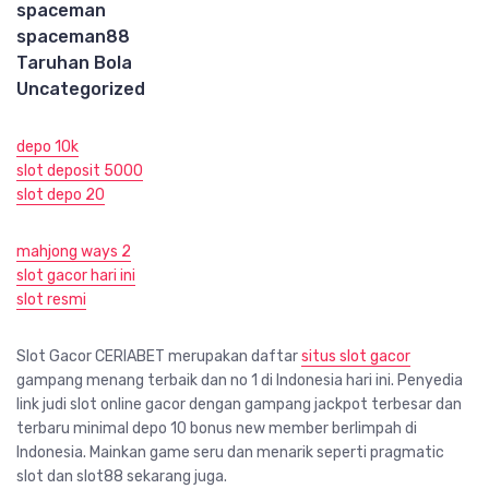
spaceman
spaceman88
Taruhan Bola
Uncategorized
depo 10k
slot deposit 5000
slot depo 20
mahjong ways 2
slot gacor hari ini
slot resmi
Slot Gacor CERIABET merupakan daftar
situs slot gacor
gampang menang terbaik dan no 1 di Indonesia hari ini. Penyedia
link judi slot online gacor dengan gampang jackpot terbesar dan
terbaru minimal depo 10 bonus new member berlimpah di
Indonesia. Mainkan game seru dan menarik seperti pragmatic
slot dan slot88 sekarang juga.