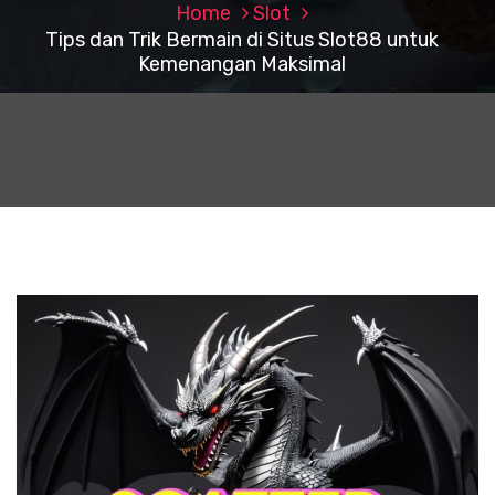
Home
Slot
Tips dan Trik Bermain di Situs Slot88 untuk
Kemenangan Maksimal