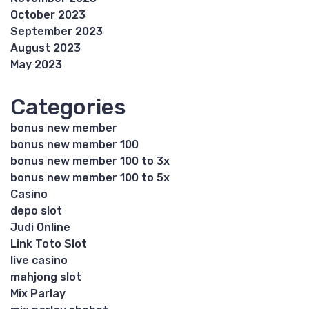
October 2023
September 2023
August 2023
May 2023
Categories
bonus new member
bonus new member 100
bonus new member 100 to 3x
bonus new member 100 to 5x
Casino
depo slot
Judi Online
Link Toto Slot
live casino
mahjong slot
Mix Parlay