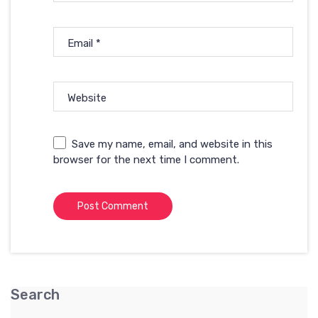
Email
*
Website
Save my name, email, and website in this
browser for the next time I comment.
Search