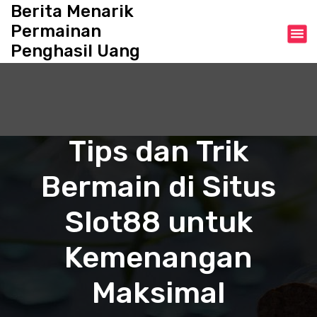
S
Berita Menarik
k
Permainan
i
Penghasil Uang
p
t
o
c
o
n
Tips dan Trik
t
e
Bermain di Situs
n
t
Slot88 untuk
Kemenangan
Maksimal