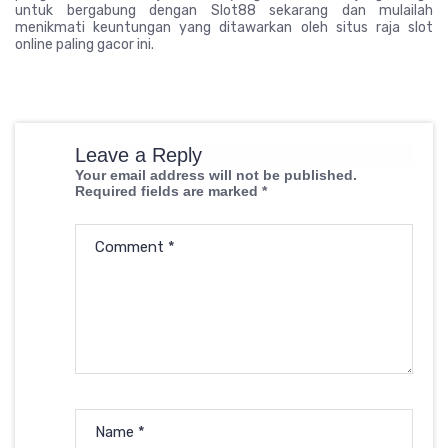
untuk bergabung dengan Slot88 sekarang dan mulailah
menikmati keuntungan yang ditawarkan oleh situs raja slot
online paling gacor ini.
Leave a Reply
Your email address will not be published.
Required fields are marked
*
Comment
*
Name
*