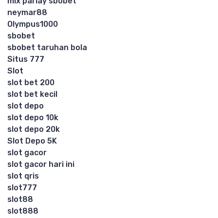
mix parlay sbobet
neymar88
Olympus1000
sbobet
sbobet taruhan bola
Situs 777
Slot
slot bet 200
slot bet kecil
slot depo
slot depo 10k
slot depo 20k
Slot Depo 5K
slot gacor
slot gacor hari ini
slot qris
slot777
slot88
slot888