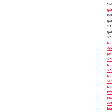
Sl
ga
har
ga
10
ga
sl
sl
ag
jo
sl
sl
sl
slo
se
slo
ht
ne
de
bo