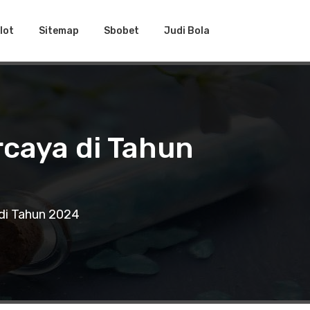
lot
Sitemap
Sbobet
Judi Bola
caya di Tahun
di Tahun 2024