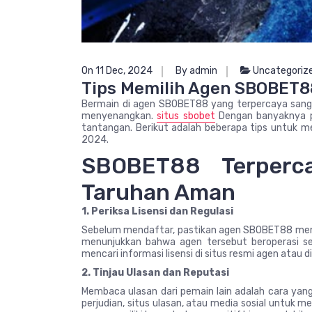
On 11 Dec, 2024
By admin
Uncategoriz
Tips Memilih Agen SBOBET8
Bermain di agen SBOBET88 yang terpercaya sanga
menyenangkan.
situs sbobet
Dengan banyaknya pi
tantangan. Berikut adalah beberapa tips untuk
2024.
SBOBET88 Terperc
Taruhan Aman
1. Periksa Lisensi dan Regulasi
Sebelum mendaftar, pastikan agen SBOBET88 memiliki 
menunjukkan bahwa agen tersebut beroperasi sec
mencari informasi lisensi di situs resmi agen ata
2. Tinjau Ulasan dan Reputasi
Membaca ulasan dari pemain lain adalah cara yang 
perjudian, situs ulasan, atau media sosial untuk