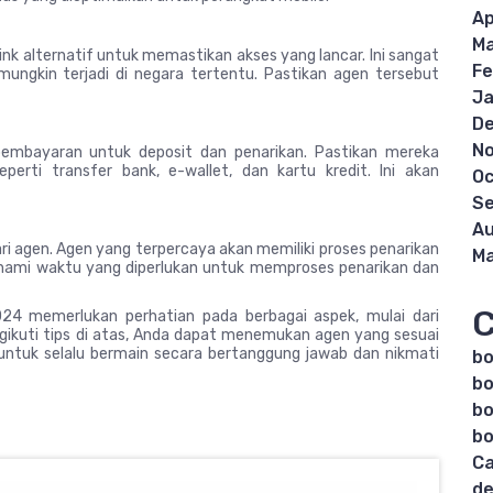
Ap
Ma
k alternatif untuk memastikan akses yang lancar. Ini sangat
Fe
ungkin terjadi di negara tertentu. Pastikan agen tersebut
Ja
D
N
embayaran untuk deposit dan penarikan. Pastikan mereka
rti transfer bank, e-wallet, dan kartu kredit. Ini akan
Oc
S
Au
ri agen. Agen yang terpercaya akan memiliki proses penarikan
Ma
hami waktu yang diperlukan untuk memproses penarikan dan
C
24 memerlukan perhatian pada berbagai aspek, mulai dari
ikuti tips di atas, Anda dapat menemukan agen yang sesuai
untuk selalu bermain secara bertanggung jawab dan nikmati
b
bo
bo
bo
Ca
de