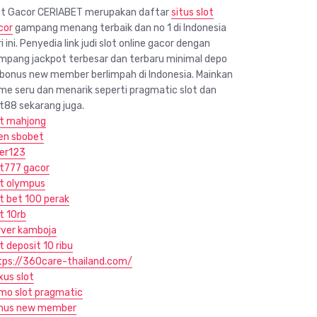
ot Gacor CERIABET merupakan daftar
situs slot
cor
gampang menang terbaik dan no 1 di Indonesia
i ini. Penyedia link judi slot online gacor dengan
mpang jackpot terbesar dan terbaru minimal depo
 bonus new member berlimpah di Indonesia. Mainkan
me seru dan menarik seperti pragmatic slot dan
ot88 sekarang juga.
ot mahjong
en sbobet
ker123
ot777 gacor
ot olympus
ot bet 100 perak
t 10rb
rver kamboja
t deposit 10 ribu
tps://360care-thailand.com/
xus slot
mo slot pragmatic
nus new member