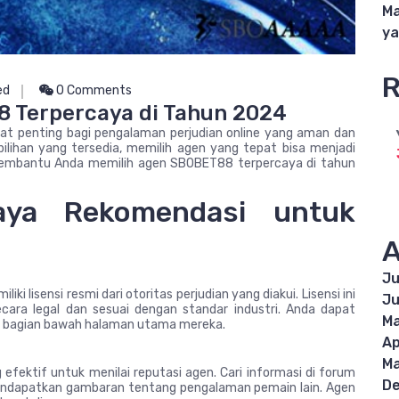
Ma
y
R
ed
0 Comments
8 Terpercaya di Tahun 2024
t penting bagi pengalaman perjudian online yang aman dan
lihan yang tersedia, memilih agen yang tepat bisa menjadi
 membantu Anda memilih agen SBOBET88 terpercaya di tahun
aya Rekomendasi untuk
A
Ju
lisensi resmi dari otoritas perjudian yang diakui. Lisensi ini
Ju
ara legal dan sesuai dengan standar industri. Anda dapat
Ma
u di bagian bawah halaman utama mereka.
Ap
Ma
efektif untuk menilai reputasi agen. Cari informasi di forum
D
 mendapatkan gambaran tentang pengalaman pemain lain. Agen