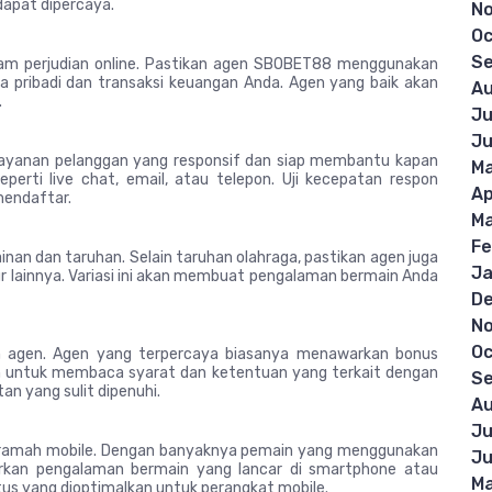
 dapat dipercaya.
N
Oc
S
am perjudian online. Pastikan agen SBOBET88 menggunakan
ta pribadi dan transaksi keuangan Anda. Agen yang baik akan
Au
.
Ju
Ju
layanan pelanggan yang responsif dan siap membantu kapan
Ma
seperti live chat, email, atau telepon. Uji kecepatan respon
Ap
endaftar.
Ma
Fe
inan dan taruhan. Selain taruhan olahraga, pastikan agen juga
Ja
tur lainnya. Variasi ini akan membuat pengalaman bermain Anda
D
N
Oc
eh agen. Agen yang terpercaya biasanya menawarkan bonus
an untuk membaca syarat dan ketentuan yang terkait dengan
S
an yang sulit dipenuhi.
Au
Ju
 ramah mobile. Dengan banyaknya pemain yang menggunakan
Ju
rkan pengalaman bermain yang lancar di smartphone atau
Ma
itus yang dioptimalkan untuk perangkat mobile.