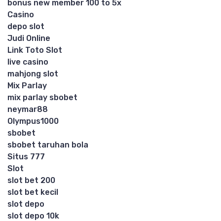
bonus new member 100 to 5x
Casino
depo slot
Judi Online
Link Toto Slot
live casino
mahjong slot
Mix Parlay
mix parlay sbobet
neymar88
Olympus1000
sbobet
sbobet taruhan bola
Situs 777
Slot
slot bet 200
slot bet kecil
slot depo
slot depo 10k