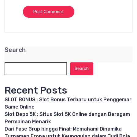
Search
Search
Recent Posts
SLOT BONUS : Slot Bonus Terbaru untuk Penggemar
Game Online
Slot Depo 5K : Situs Slot 5K Online dengan Beragam
Permainan Menarik
Dari Fase Grup hingga Final: Memahami Dinamika
Turnamen Eropa untuk Keunggulan dalam Judi Bola