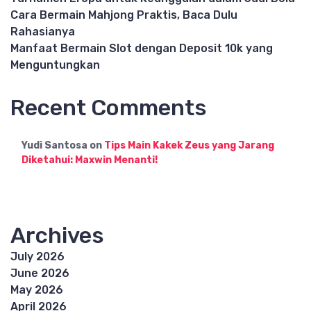
Cara Bermain Mahjong Praktis, Baca Dulu
Rahasianya
Manfaat Bermain Slot dengan Deposit 10k yang
Menguntungkan
Recent Comments
Yudi Santosa
on
Tips Main Kakek Zeus yang Jarang
Diketahui: Maxwin Menanti!
Archives
July 2026
June 2026
May 2026
April 2026