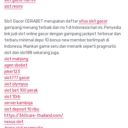
slot gacor hari ini
slot resmi
Slot Gacor CERIABET merupakan daftar
situs slot gacor
gampang menang terbaik dan no 1 di Indonesia hari ini. Penyedia
link judi slot online gacor dengan gampang jackpot terbesar dan
terbaru minimal depo 10 bonus new member berlimpah di
Indonesia. Mainkan game seru dan menarik seperti pragmatic
slot dan slot88 sekarang juga.
slot mahjong
agen sbobet
joker123
slot777 gacor
slot olympus
slot bet 100 perak
slot 10rb
server kamboja
slot deposit 10 ribu
https://360care-thailand.com/
nexus slot