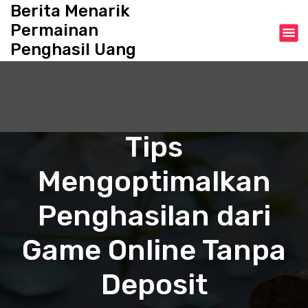
S
Berita Menarik
k
Permainan
i
Penghasil Uang
p
t
o
c
o
n
Tips
t
e
Mengoptimalkan
n
t
Penghasilan dari
Game Online Tanpa
Deposit