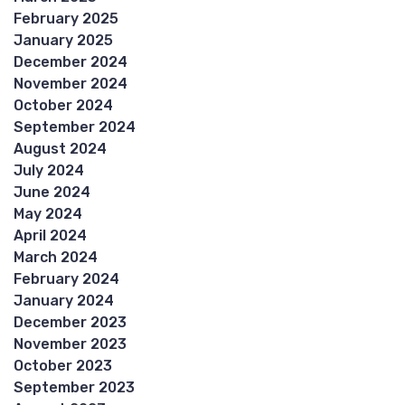
February 2025
January 2025
December 2024
November 2024
October 2024
September 2024
August 2024
July 2024
June 2024
May 2024
April 2024
March 2024
February 2024
January 2024
December 2023
November 2023
October 2023
September 2023