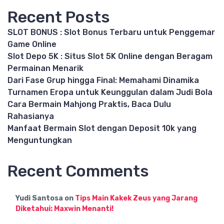
Recent Posts
SLOT BONUS : Slot Bonus Terbaru untuk Penggemar
Game Online
Slot Depo 5K : Situs Slot 5K Online dengan Beragam
Permainan Menarik
Dari Fase Grup hingga Final: Memahami Dinamika
Turnamen Eropa untuk Keunggulan dalam Judi Bola
Cara Bermain Mahjong Praktis, Baca Dulu
Rahasianya
Manfaat Bermain Slot dengan Deposit 10k yang
Menguntungkan
Recent Comments
Yudi Santosa
on
Tips Main Kakek Zeus yang Jarang
Diketahui: Maxwin Menanti!