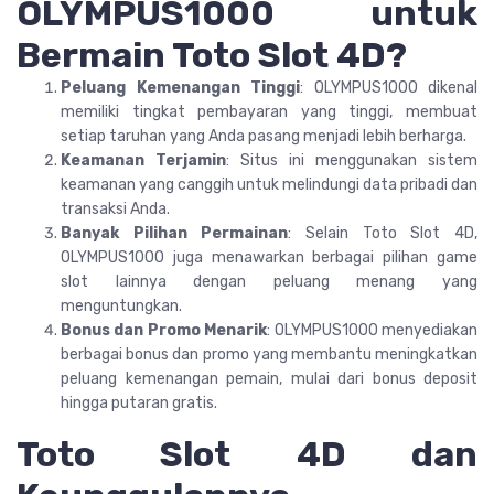
OLYMPUS1000 untuk
Bermain Toto Slot 4D?
Peluang Kemenangan Tinggi
: OLYMPUS1000 dikenal
memiliki tingkat pembayaran yang tinggi, membuat
setiap taruhan yang Anda pasang menjadi lebih berharga.
Keamanan Terjamin
: Situs ini menggunakan sistem
keamanan yang canggih untuk melindungi data pribadi dan
transaksi Anda.
Banyak Pilihan Permainan
: Selain Toto Slot 4D,
OLYMPUS1000 juga menawarkan berbagai pilihan game
slot lainnya dengan peluang menang yang
menguntungkan.
Bonus dan Promo Menarik
: OLYMPUS1000 menyediakan
berbagai bonus dan promo yang membantu meningkatkan
peluang kemenangan pemain, mulai dari bonus deposit
hingga putaran gratis.
Toto Slot 4D dan