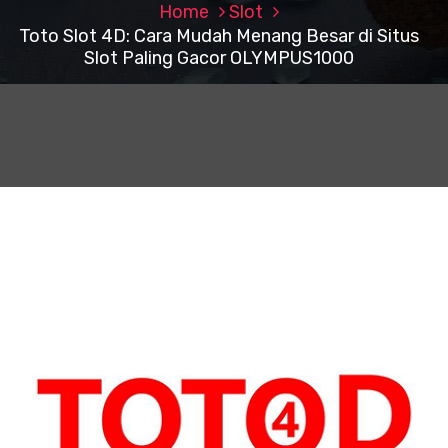
Home
Slot
Toto Slot 4D: Cara Mudah Menang Besar di Situs
Slot Paling Gacor OLYMPUS1000