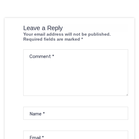
Leave a Reply
Your email address will not be published.
Required fields are marked
*
Comment
*
Name
*
Email
*