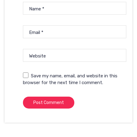
Name
*
Email
*
Website
Save my name, email, and website in this
browser for the next time I comment.