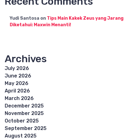
Recent Comments
Yudi Santosa
on
Tips Main Kakek Zeus yang Jarang
Diketahui: Maxwin Menanti!
Archives
July 2026
June 2026
May 2026
April 2026
March 2026
December 2025
November 2025
October 2025
September 2025
August 2025