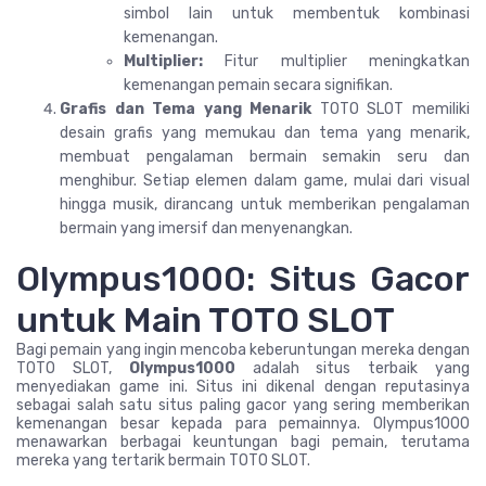
simbol lain untuk membentuk kombinasi
kemenangan.
Multiplier:
Fitur multiplier meningkatkan
kemenangan pemain secara signifikan.
Grafis dan Tema yang Menarik
TOTO SLOT memiliki
desain grafis yang memukau dan tema yang menarik,
membuat pengalaman bermain semakin seru dan
menghibur. Setiap elemen dalam game, mulai dari visual
hingga musik, dirancang untuk memberikan pengalaman
bermain yang imersif dan menyenangkan.
Olympus1000: Situs Gacor
untuk Main TOTO SLOT
Bagi pemain yang ingin mencoba keberuntungan mereka dengan
TOTO SLOT,
Olympus1000
adalah situs terbaik yang
menyediakan game ini. Situs ini dikenal dengan reputasinya
sebagai salah satu situs paling gacor yang sering memberikan
kemenangan besar kepada para pemainnya. Olympus1000
menawarkan berbagai keuntungan bagi pemain, terutama
mereka yang tertarik bermain TOTO SLOT.