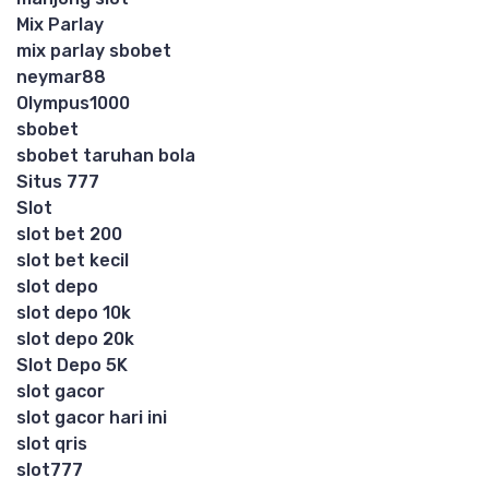
Mix Parlay
mix parlay sbobet
neymar88
Olympus1000
sbobet
sbobet taruhan bola
Situs 777
Slot
slot bet 200
slot bet kecil
slot depo
slot depo 10k
slot depo 20k
Slot Depo 5K
slot gacor
slot gacor hari ini
slot qris
slot777