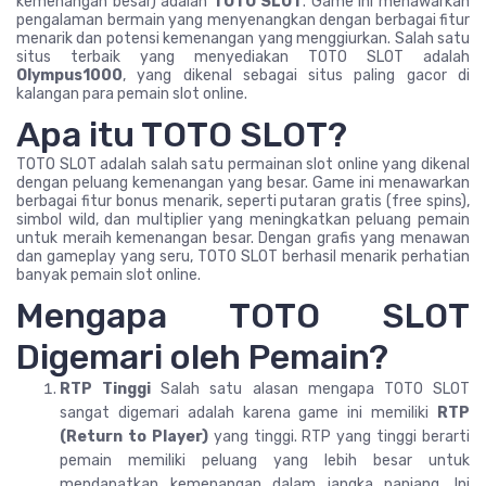
kemenangan besar) adalah
TOTO SLOT
. Game ini menawarkan
pengalaman bermain yang menyenangkan dengan berbagai fitur
menarik dan potensi kemenangan yang menggiurkan. Salah satu
situs terbaik yang menyediakan TOTO SLOT adalah
Olympus1000
, yang dikenal sebagai situs paling gacor di
kalangan para pemain slot online.
Apa itu TOTO SLOT?
TOTO SLOT adalah salah satu permainan slot online yang dikenal
dengan peluang kemenangan yang besar. Game ini menawarkan
berbagai fitur bonus menarik, seperti putaran gratis (free spins),
simbol wild, dan multiplier yang meningkatkan peluang pemain
untuk meraih kemenangan besar. Dengan grafis yang menawan
dan gameplay yang seru, TOTO SLOT berhasil menarik perhatian
banyak pemain slot online.
Mengapa TOTO SLOT
Digemari oleh Pemain?
RTP Tinggi
Salah satu alasan mengapa TOTO SLOT
sangat digemari adalah karena game ini memiliki
RTP
(Return to Player)
yang tinggi. RTP yang tinggi berarti
pemain memiliki peluang yang lebih besar untuk
mendapatkan kemenangan dalam jangka panjang. Ini